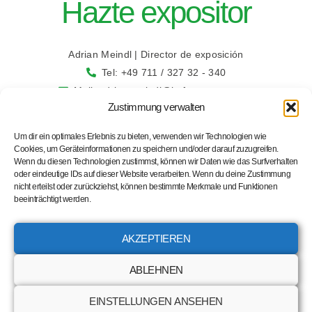
Hazte expositor
Adrian Meindl | Director de exposición
Tel: +49 711 / 327 32 - 340
Mail: adrian.meindl@bcf-congress.com
Zustimmung verwalten
Um dir ein optimales Erlebnis zu bieten, verwenden wir Technologien wie
Cookies, um Geräteinformationen zu speichern und/oder darauf zuzugreifen.
Wenn du diesen Technologien zustimmst, können wir Daten wie das Surfverhalten
oder eindeutige IDs auf dieser Website verarbeiten. Wenn du deine Zustimmung
nicht erteilst oder zurückziehst, können bestimmte Merkmale und Funktionen
beeinträchtigt werden.
AKZEPTIEREN
Pie de imprenta
|
Política de privacidad
ABLEHNEN
EINSTELLUNGEN ANSEHEN